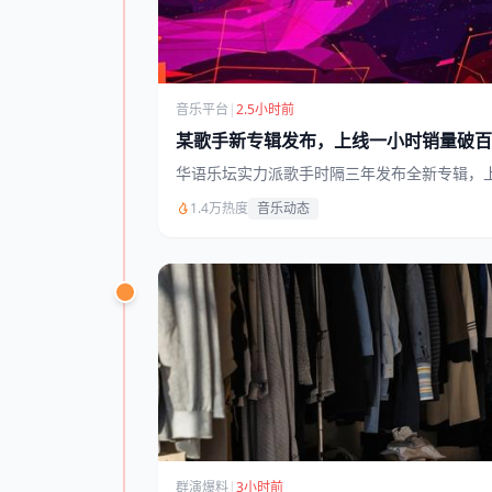
音乐平台
|
2.5小时前
某歌手新专辑发布，上线一小时销量破百
华语乐坛实力派歌手时隔三年发布全新专辑，
1.4万热度
音乐动态
群演爆料
|
3小时前