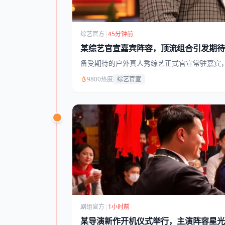
综艺官方
|
45分钟前
某综艺官宣嘉宾阵容，顶流组合引发期待
备受期待的户外真人秀综艺正式官宣常驻嘉宾
9800热度
综艺官宣
剧组官方
|
1小时前
某导演新作开机仪式举行，主演阵容星光