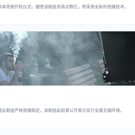
集体亮相开机仪式。据悉该剧投资高达数亿，将采用全新的拍摄技术。
违反剧组严格禁烟规定。该剧组此前曾公开表示实行全面无烟环境。