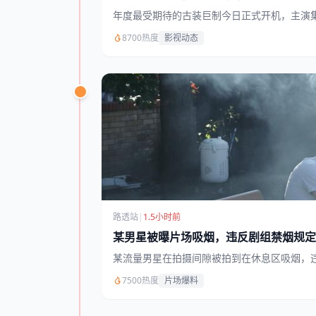
年度最受期待的古装巨制今日正式开机，主演
8700热度
影视动态
路透站
|
1.5小时前
某男星被曝片场吸烟，违反剧组禁烟规定
某流量男星在拍摄间隙被拍到在休息区吸烟，
7500热度
片场爆料