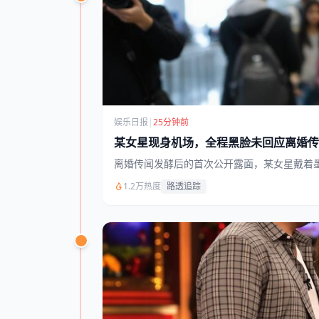
娱乐日报
|
25分钟前
某女星现身机场，全程黑脸未回应离婚传
离婚传闻发酵后的首次公开露面，某女星戴着
1.2万热度
路透追踪