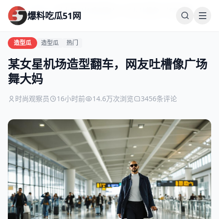
首页
造型瓜
某女星机场造型翻车，网友吐槽像广场舞大妈
爆料吃瓜51网
造型瓜
造型瓜
热门
某女星机场造型翻车，网友吐槽像广场
舞大妈
时尚观察员
16小时前
14.6万次浏览
3456条评论